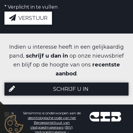
*
Verplicht in te vullen
VERSTUUR
Indien u interesse heeft in een gelijkaardig
pand,
schrijf u dan in
op onze nieuwsbrief
en blijf op de hoogte van ons
recentste
aanbod
.
SCHRIJF U IN
Sensimmo is onderworpen aan de
deontologische code van het
Beroepsinstituut van
Vastgoedmakelaars
(
BIV
).
Vastgoedmakelaar -