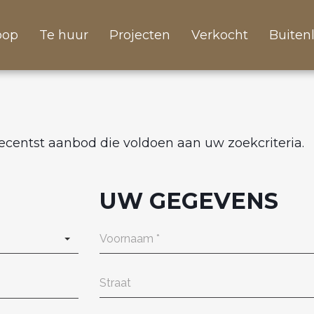
oop
Te huur
Projecten
Verkocht
Buiten
 recentst aanbod die voldoen aan uw zoekcriteria.
UW GEGEVENS