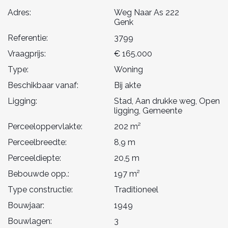
Adres:
Weg Naar As 222
Genk
Referentie:
3799
Vraagprijs:
€ 165.000
Type:
Woning
Beschikbaar vanaf:
Bij akte
Ligging:
Stad, Aan drukke weg, Open
ligging, Gemeente
Perceeloppervlakte:
202 m²
Perceelbreedte:
8,9 m
Perceeldiepte:
20,5 m
Bebouwde opp.:
197 m²
Type constructie:
Traditioneel
Bouwjaar:
1949
Bouwlagen:
3