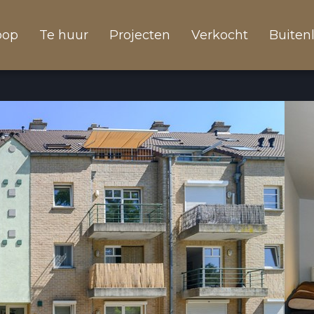
oop
Te huur
Projecten
Verkocht
Buiten