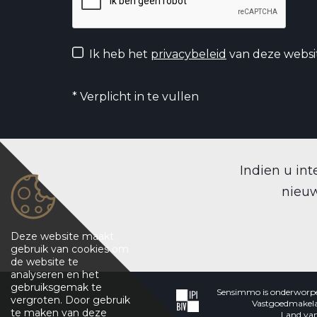
Ik heb het
privacybeleid
van deze websi
*
Verplicht in te vullen
Indien u int
nieuw
Deze website maakt
gebruik van cookies om
de website te
analyseren en het
gebruiksgemak te
Sensimmo is onderworp
vergroten. Door gebruik
Vastgoedmakelaa
te maken van deze
Land van