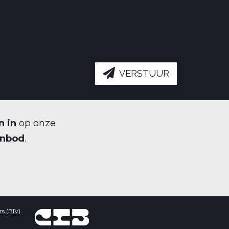
VERSTUUR
n in
op onze
anbod
.
rs
(
BIV
).