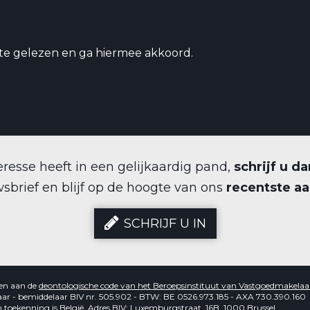
te gelezen en ga hiermee akkoord.
eresse heeft in een gelijkaardig pand,
schrijf u da
sbrief en blijf op de hoogte van ons
recentste a
SCHRIJF U IN
en aan de
deontologische code van het Beroepsinstituut van Vastgoedmakelaa
r - bemiddelaar BIV nr. 505.902 - BTW: BE 0526.973.185 - AXA 730.390.160
 toekenning is België. Adres BIV: Luxemburgstraat, 16B, 1000 Brussel.