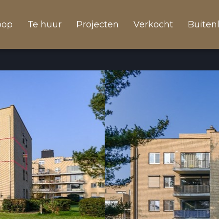
oop
Te huur
Projecten
Verkocht
Buiten