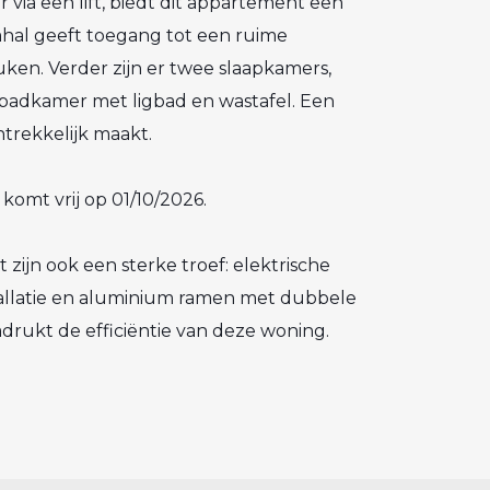
via een lift, biedt dit appartement een
mhal geeft toegang tot een ruime
ken. Verder zijn er twee slaapkamers,
n badkamer met ligbad en wastafel. Een
ntrekkelijk maakt.
omt vrij op 01/10/2026.
ijn ook een sterke troef: elektrische
tallatie en aluminium ramen met dubbele
drukt de efficiëntie van deze woning.