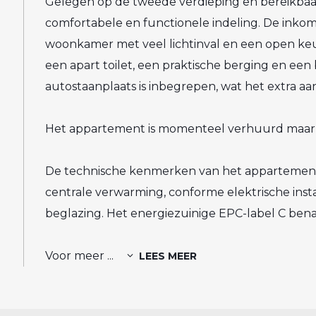
Gelegen op de tweede verdieping en bereikbaar 
comfortabele en functionele indeling. De inko
woonkamer met veel lichtinval en een open keu
een apart toilet, een praktische berging en ee
autostaanplaats is inbegrepen, wat het extra aa
Het appartement is momenteel verhuurd maar k
De technische kenmerken van het appartement z
centrale verwarming, conforme elektrische ins
beglazing. Het energiezuinige EPC-label C bena
Voor meer
...
LEES MEER