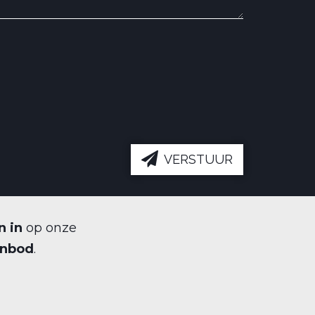
VERSTUUR
n in
op onze
anbod
.